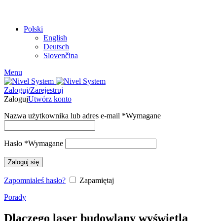
UDOSTĘPNIJ ZA POMOCĄ:
Polski
English
Deutsch
Slovenčina
Menu
Zaloguj/Zarejestruj
Zaloguj
Utwórz konto
Nazwa użytkownika lub adres e-mail
*
Wymagane
Hasło
*
Wymagane
Zaloguj się
Zapomniałeś hasło?
Zapamiętaj
Porady
Dlaczego laser budowlany wyświetla