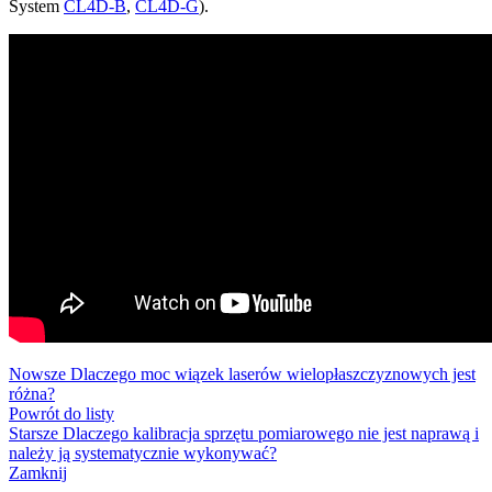
System
CL4D-B
,
CL4D-G
).
Nowsze
Dlaczego moc wiązek laserów wielopłaszczyznowych jest
różna?
Powrót do listy
Starsze
Dlaczego kalibracja sprzętu pomiarowego nie jest naprawą i
należy ją systematycznie wykonywać?
Zamknij