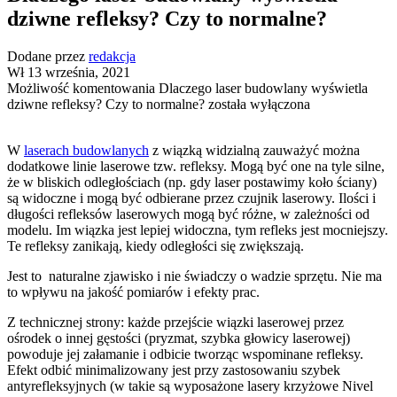
dziwne refleksy? Czy to normalne?
Dodane przez
redakcja
Wł 13 września, 2021
Możliwość komentowania
Dlaczego laser budowlany wyświetla
dziwne refleksy? Czy to normalne?
została wyłączona
W
laserach budowlanych
z wiązką widzialną zauważyć można
dodatkowe linie laserowe tzw. refleksy. Mogą być one na tyle silne,
że w bliskich odległościach (np. gdy laser postawimy koło ściany)
są widoczne i mogą być odbierane przez czujnik laserowy. Ilości i
długości refleksów laserowych mogą być różne, w zależności od
modelu. Im wiązka jest lepiej widoczna, tym refleks jest mocniejszy.
Te refleksy zanikają, kiedy odległości się zwiększają.
Jest to naturalne zjawisko i nie świadczy o wadzie sprzętu. Nie ma
to wpływu na jakość pomiarów i efekty prac.
Z technicznej strony: każde przejście wiązki laserowej przez
ośrodek o innej gęstości (pryzmat, szybka głowicy laserowej)
powoduje jej załamanie i odbicie tworząc wspominane refleksy.
Efekt odbić minimalizowany jest przy zastosowaniu szybek
antyrefleksyjnych (w takie są wyposażone lasery krzyżowe Nivel