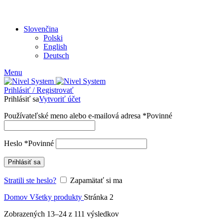
PODEĽTE SA S:
Slovenčina
Polski
English
Deutsch
Menu
Prihlásiť / Registrovať
Prihlásiť sa
Vytvoriť účet
Používateľské meno alebo e-mailová adresa
*
Povinné
Heslo
*
Povinné
Prihlásiť sa
Stratili ste heslo?
Zapamätať si ma
Domov
Všetky produkty
Stránka 2
Zobrazených 13–24 z 111 výsledkov