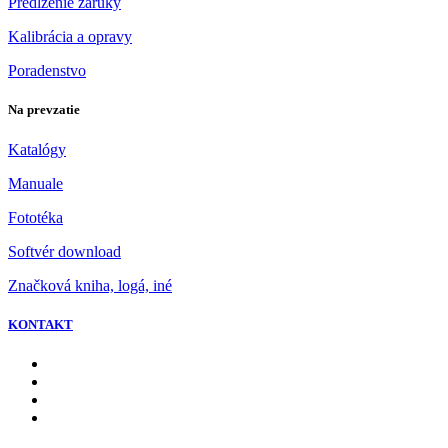
Predĺženie záruky
Kalibrácia a opravy
Poradenstvo
Na prevzatie
Katalógy
Manuale
Fototéka
Softvér download
Značková kniha, logá, iné
KONTAKT