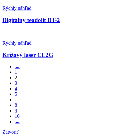
Rýchly náhľad
Digitálny teodolit DT-2
Rýchly náhľad
Krížový laser CL2G
←
1
2
3
4
5
…
8
9
10
→
Zatvoriť