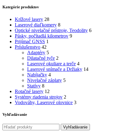
Kategórie produktov
Krížové lasery
28
Laserové diaľkomery
8
Optické nivelačné prístroje, Teodolity
6
Pásky, počítadlá kilometrov
9
Prijímač GNSS
1
Príslušenstvo
42
Adaptéry
5
Dilatačné tyče
2
Laserové okuliare a terče
4
Laserové snímače a Držiaky
14
Nabíjačky
4
Nivelačné záplaty
5
Statívy
8
Rotačné lasery
12
Systémy riadenia strojov
2
Vodováhy, Laserové olovnice
3
Vyhľadávanie
Vyhľadávanie