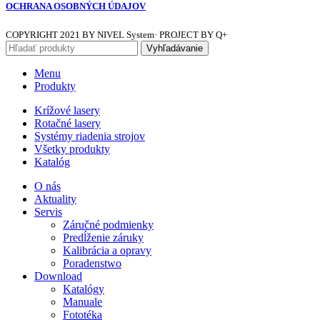
OCHRANA OSOBNÝCH ÚDAJOV
COPYRIGHT
2021 BY NIVEL System· PROJECT BY Q+
Vyhľadávanie
Menu
Produkty
Krížové lasery
Rotačné lasery
Systémy riadenia strojov
Všetky produkty
Katalóg
O nás
Aktuality
Servis
Záručné podmienky
Predĺženie záruky
Kalibrácia a opravy
Poradenstwo
Download
Katalógy
Manuale
Fototéka