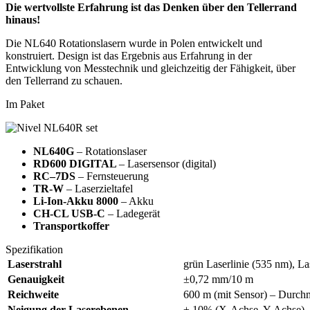
Die wertvollste Erfahrung ist das Denken über den Tellerrand
hinaus!
Die NL640 Rotationslasern wurde in Polen entwickelt und
konstruiert. Design ist das Ergebnis aus Erfahrung in der
Entwicklung von Messtechnik und gleichzeitig der Fähigkeit, über
den Tellerrand zu schauen.
Im Paket
NL640G
– Rotationslaser
RD600 DIGITAL
– Lasersensor (digital)
RC–7DS
– Fernsteuerung
TR-W
– Laserzieltafel
Li-Ion-Akku 8000
– Akku
CH-CL USB-C
– Ladegerät
Transportkoffer
Spezifikation
Laserstrahl
grün Laserlinie (535 nm), La
Genauigkeit
±0,72 mm/10 m
Reichweite
600 m (mit Sensor) – Durch
Neigung der Laserebenen
± 10% (X-Achse, Y-Achse),