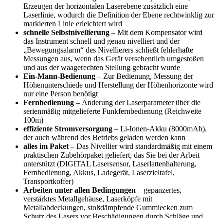
Erzeugen der horizontalen Laserebene zusätzlich eine
Laserlinie, wodurch die Definition der Ebene rechtwinklig zur
markierten Linie erleichtert wird
schnelle Selbstnivellierung
– Mit dem Kompensator wird
das Instrument schnell und genau nivelliert und der
„Bewegungsalarm“ des Nivellierers schließt fehlerhafte
Messungen aus, wenn das Gerät versehentlich umgestoßen
und aus der waagerechten Stellung gebracht wurde
Ein-Mann-Bedienung
– Zur Bedienung, Messung der
Höhenunterschiede und Herstellung der Höhenhorizonte wird
nur eine Person benötigt
Fernbedienung
– Änderung der Laserparameter über die
serienmäßig mitgelieferte Funkfernbedienung (Reichweite
100m)
effiziente Stromversorgung
– Li-Ionen-Akku (8000mAh),
der auch während des Betriebs geladen werden kann
alles im Paket
– Das Nivellier wird standardmäßig mit einem
praktischen Zubehörpaket geliefert, das Sie bei der Arbeit
unterstützt (DIGITAL Lasersensor, Laserlattenhalterung,
Fernbedienung, Akkus, Ladegerät, Laserzieltafel,
Transportkoffer)
Arbeiten unter allen Bedingungen
– gepanzertes,
verstärktes Metallgehäuse, Laserköpfe mit
Metallabdeckungen, stoßdämpfende Gummiecken zum
Schutz des Lasers vor Beschädigungen durch Schläge und