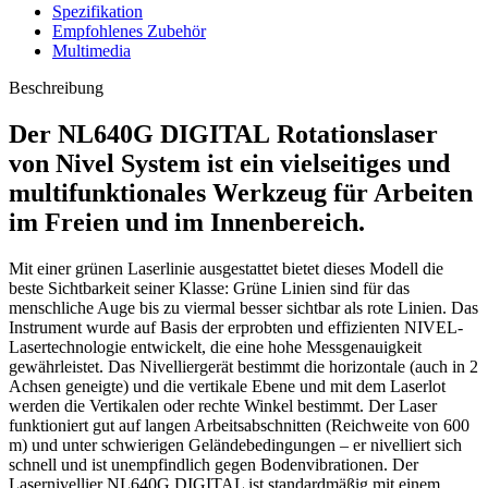
Spezifikation
Empfohlenes Zubehör
Multimedia
Beschreibung
Der
NL640G DIGITAL
Rotationslaser
von Nivel System ist ein vielseitiges und
multifunktionales Werkzeug für Arbeiten
im Freien und im Innenbereich.
Mit einer grünen Laserlinie ausgestattet bietet dieses Modell die
beste Sichtbarkeit seiner Klasse: Grüne Linien sind für das
menschliche Auge bis zu viermal besser sichtbar als rote Linien. Das
Instrument wurde auf Basis der erprobten und effizienten NIVEL-
Lasertechnologie entwickelt, die eine hohe Messgenauigkeit
gewährleistet. Das Nivelliergerät bestimmt die horizontale (auch in 2
Achsen geneigte) und die vertikale Ebene und mit dem Laserlot
werden die Vertikalen oder rechte Winkel bestimmt. Der Laser
funktioniert gut auf langen Arbeitsabschnitten (Reichweite von 600
m) und unter schwierigen Geländebedingungen – er nivelliert sich
schnell und ist unempfindlich gegen Bodenvibrationen. Der
Lasernivellier NL640G DIGITAL ist standardmäßig mit einem