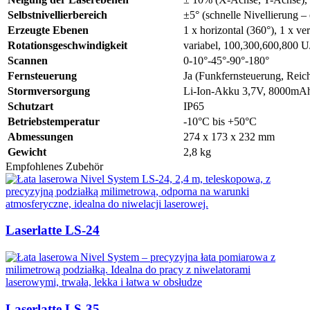
Selbstnivellierbereich
±5° (schnelle Nivellierung –
Erzeugte Ebenen
1 x horizontal (360°), 1 x ver
Rotationsgeschwindigkeit
variabel, 100,300,600,800 U
Scannen
0-10°-45°-90°-180°
Fernsteuerung
Ja (Funkfernsteuerung, Rei
Stormversorgung
Li-Ion-Akku 3,7V, 8000mA
Schutzart
IP65
Betriebstemperatur
-10°C bis +50°C
Abmessungen
274 x 173 x 232 mm
Gewicht
2,8 kg
Empfohlenes Zubehör
Laserlatte LS-24
Laserlatte LS-35