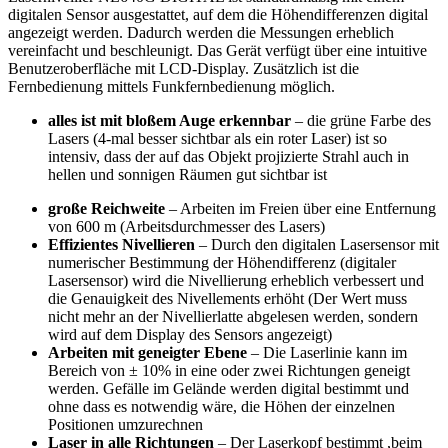
digitalen Sensor ausgestattet, auf dem die Höhendifferenzen digital
angezeigt werden. Dadurch werden die Messungen erheblich
vereinfacht und beschleunigt. Das Gerät verfügt über eine intuitive
Benutzeroberfläche mit LCD-Display. Zusätzlich ist die
Fernbedienung mittels Funkfernbedienung möglich.
alles ist mit bloßem Auge erkennbar
– die grüne Farbe des
Lasers (4-mal besser sichtbar als ein roter Laser) ist so
intensiv, dass der auf das Objekt projizierte Strahl auch in
hellen und sonnigen Räumen gut sichtbar ist
große Reichweite
– Arbeiten im Freien über eine Entfernung
von 600 m (Arbeitsdurchmesser des Lasers)
Effizientes Nivellieren
– Durch den digitalen Lasersensor mit
numerischer Bestimmung der Höhendifferenz (digitaler
Lasersensor) wird die Nivellierung erheblich verbessert und
die Genauigkeit des Nivellements erhöht (Der Wert muss
nicht mehr an der Nivellierlatte abgelesen werden, sondern
wird auf dem Display des Sensors angezeigt)
Arbeiten mit geneigter Ebene
– Die Laserlinie kann im
Bereich von ± 10% in eine oder zwei Richtungen geneigt
werden. Gefälle im Gelände werden digital bestimmt und
ohne dass es notwendig wäre, die Höhen der einzelnen
Positionen umzurechnen
Laser in alle Richtungen
– Der Laserkopf bestimmt ,beim